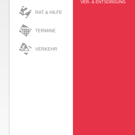
VER- & ENTSORGUNG
RAT & HILFE
TERMINE
VERKEHR