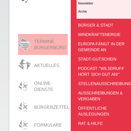
Newsletter
Archiv
BÜRGER & STADT
WINDKRAFTENERGIE
TERMINE
EUROPA FÄNGT IN DER
BÜRGERBÜRO
GEMEINDE AN
STADT-GUTSCHEIN
AKTUELLES
PODCAST "WILSDRUFF
HÖRT SICH GUT AN!"
ONLINE-
STELLENAUSSCHREIBUN
DIENSTE
AUSSCHREIBUNGEN &
VERGABEN
BÜRGERZETTEL
ÖFFENTLICHE
AUSLEGUNGEN
RAT & HILFE
FORMULARE