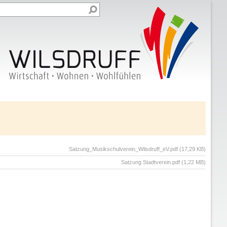
Satzung_Musikschulverein_Wilsdruff_eV.pdf
(17,29 KB)
Satzung Stadtverein.pdf
(1,22 MB)