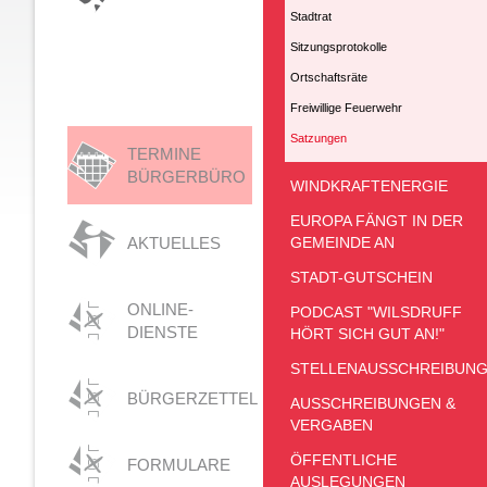
Stadtrat
Sitzungsprotokolle
Ortschaftsräte
Freiwillige Feuerwehr
Satzungen
TERMINE
BÜRGERBÜRO
WINDKRAFTENERGIE
EUROPA FÄNGT IN DER
AKTUELLES
GEMEINDE AN
STADT-GUTSCHEIN
ONLINE-
PODCAST "WILSDRUFF
DIENSTE
HÖRT SICH GUT AN!"
STELLENAUSSCHREIBUN
BÜRGERZETTEL
AUSSCHREIBUNGEN &
VERGABEN
ÖFFENTLICHE
FORMULARE
AUSLEGUNGEN