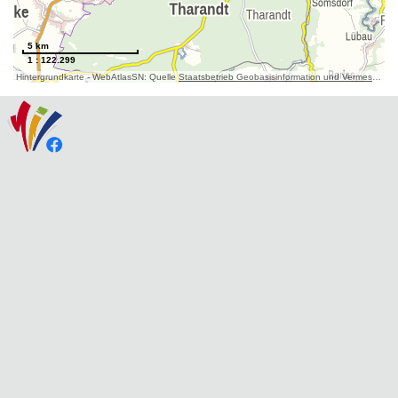
5 km
1 : 122.299
Hintergrundkarte - WebAtlasSN: Quelle
Staatsbetrieb Geobasisinformation und Vermessung Sachsen (GeoSN)