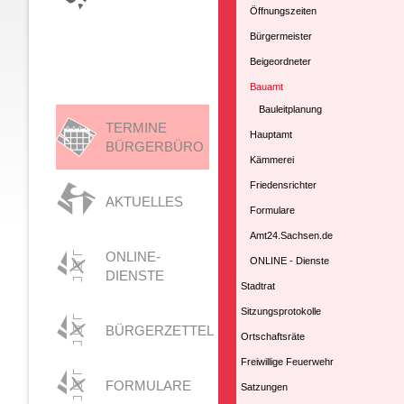
Öffnungszeiten
Bürgermeister
Beigeordneter
Bauamt
Bauleitplanung
TERMINE
Hauptamt
BÜRGERBÜRO
Kämmerei
Friedensrichter
AKTUELLES
Formulare
Amt24.Sachsen.de
ONLINE-
ONLINE - Dienste
DIENSTE
Stadtrat
Sitzungsprotokolle
BÜRGERZETTEL
Ortschaftsräte
Freiwillige Feuerwehr
FORMULARE
Satzungen