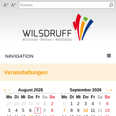


Veranstaltungen
«
‹
August 2026
September 2026
›
»
Mo
Di
Mi
Do
Fr
Sa
So
Mo
Di
Mi
Do
Fr
Sa
So
27
28
29
30
31
1
2
31
1
2
3
4
5
6
3
4
5
6
7
8
9
7
8
9
10
11
12
13