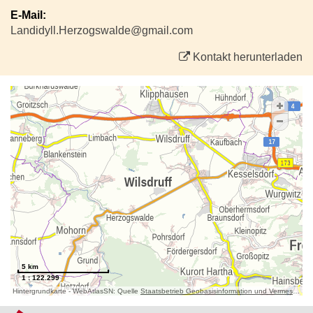
E-Mail:
Landidyll.Herzogswalde@gmail.com
Kontakt herunterladen
5 km
1 : 122.299
Hintergrundkarte - WebAtlasSN: Quelle
Staatsbetrieb Geobasisinformation und Vermessung Sachsen (GeoSN)