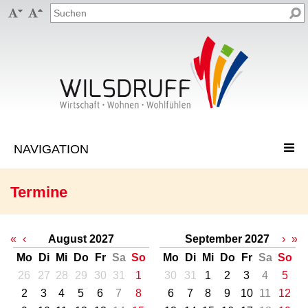


Termine
«
‹
August 2027
September 2027
›
»
Mo
Di
Mi
Do
Fr
Sa
So
Mo
Di
Mi
Do
Fr
Sa
So
26
27
28
29
30
31
1
30
31
1
2
3
4
5
2
3
4
5
6
7
8
6
7
8
9
10
11
12