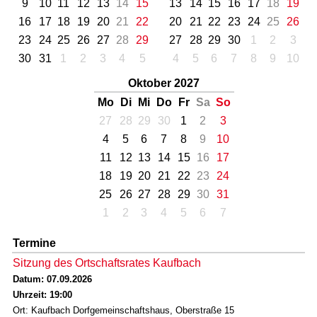
9
10
11
12
13
14
15
13
14
15
16
17
18
19
16
17
18
19
20
21
22
20
21
22
23
24
25
26
23
24
25
26
27
28
29
27
28
29
30
1
2
3
30
31
1
2
3
4
5
4
5
6
7
8
9
10
Oktober 2027
Mo
Di
Mi
Do
Fr
Sa
So
27
28
29
30
1
2
3
4
5
6
7
8
9
10
11
12
13
14
15
16
17
18
19
20
21
22
23
24
25
26
27
28
29
30
31
1
2
3
4
5
6
7
Termine
Sitzung des Ortschaftsrates Kaufbach
Datum: 07.09.2026
Uhrzeit: 19:00
Ort: Kaufbach Dorfgemeinschaftshaus, Oberstraße 15