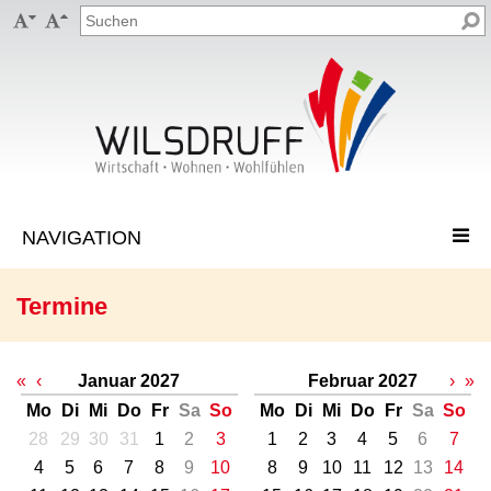


Termine
«
‹
Januar 2027
Februar 2027
›
»
Mo
Di
Mi
Do
Fr
Sa
So
Mo
Di
Mi
Do
Fr
Sa
So
28
29
30
31
1
2
3
1
2
3
4
5
6
7
4
5
6
7
8
9
10
8
9
10
11
12
13
14