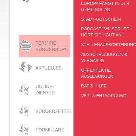
EUROPA FÄNGT IN DER
GEMEINDE AN
STADT-GUTSCHEIN
PODCAST "WILSDRUFF
HÖRT SICH GUT AN!"
TERMINE
STELLENAUSSCHREIBUN
BÜRGERBÜRO
AUSSCHREIBUNGEN &
VERGABEN
AKTUELLES
ÖFFENTLICHE
AUSLEGUNGEN
RAT & HILFE
ONLINE-
DIENSTE
VER- & ENTSORGUNG
BÜRGERZETTEL
FORMULARE