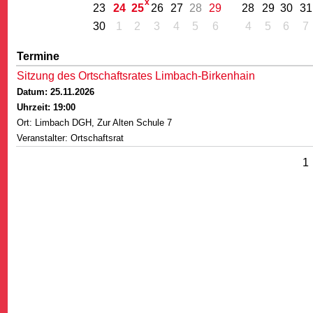
23
24
25
26
27
28
29
28
29
30
31
30
1
2
3
4
5
6
4
5
6
7
Termine
Sitzung des Ortschaftsrates Limbach-Birkenhain
Datum: 25.11.2026
G
Uhrzeit: 19:00
Ort: Limbach DGH, Zur Alten Schule 7
Veranstalter: Ortschaftsrat
1