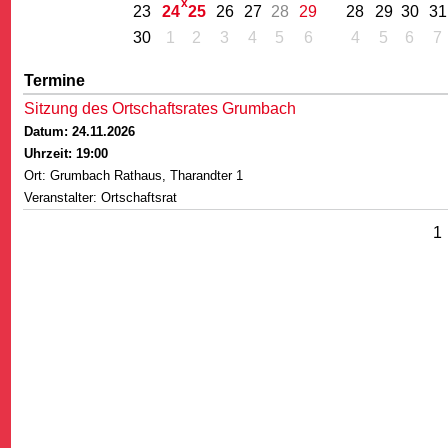
23
24
25
26
27
28
29
28
29
30
31
30
1
2
3
4
5
6
4
5
6
7
Termine
Sitzung des Ortschaftsrates Grumbach
Datum: 24.11.2026
G
Uhrzeit: 19:00
Ort: Grumbach Rathaus, Tharandter 1
Veranstalter: Ortschaftsrat
1