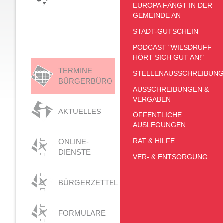
EUROPA FÄNGT IN DER
GEMEINDE AN
STADT-GUTSCHEIN
PODCAST "WILSDRUFF
HÖRT SICH GUT AN!"
TERMINE
STELLENAUSSCHREIBUN
BÜRGERBÜRO
AUSSCHREIBUNGEN &
VERGABEN
AKTUELLES
ÖFFENTLICHE
AUSLEGUNGEN
RAT & HILFE
ONLINE-
DIENSTE
VER- & ENTSORGUNG
BÜRGERZETTEL
FORMULARE