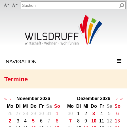


Termine
«
‹
November 2026
Dezember 2026
›
»
Mo
Di
Mi
Do
Fr
Sa
So
Mo
Di
Mi
Do
Fr
Sa
So
26
27
28
29
30
31
1
30
1
2
3
4
5
6
2
3
4
5
6
7
8
7
8
9
10
11
12
13