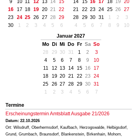
9
10
11
12
13
14
15
14
15
16
17
18
19
20
16
17
18
19
20
21
22
21
22
23
24
25
26
27
23
24
25
26
27
28
29
28
29
30
31
1
2
3
30
1
2
3
4
5
6
4
5
6
7
8
9
10
Januar 2027
Mo
Di
Mi
Do
Fr
Sa
So
28
29
30
31
1
2
3
4
5
6
7
8
9
10
11
12
13
14
15
16
17
18
19
20
21
22
23
24
25
26
27
28
29
30
31
1
2
3
4
5
6
7
Termine
Erscheinungstermin Amtsblatt Ausgabe 21/2026
Datum: 22.10.2026
Ort: Wilsdruff, Oberhermsdorf, Kaufbach, Herzogswalde, Helbigsdorf,
Grund, Grumbach, Braunsdorf, Blankenstein, Birkenhain, Mohorn,