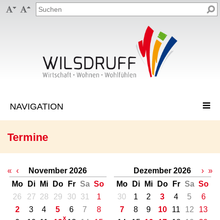


Termine
«
‹
November 2026
Dezember 2026
›
»
Mo
Di
Mi
Do
Fr
Sa
So
Mo
Di
Mi
Do
Fr
Sa
So
26
27
28
29
30
31
1
30
1
2
3
4
5
6
2
3
4
5
6
7
8
7
8
9
10
11
12
13