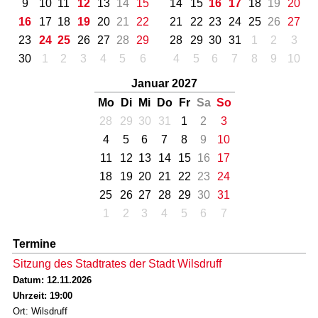
9
10
11
12
13
14
15
14
15
16
17
18
19
20
16
17
18
19
20
21
22
21
22
23
24
25
26
27
23
24
25
26
27
28
29
28
29
30
31
1
2
3
30
1
2
3
4
5
6
4
5
6
7
8
9
10
Januar 2027
Mo
Di
Mi
Do
Fr
Sa
So
28
29
30
31
1
2
3
4
5
6
7
8
9
10
11
12
13
14
15
16
17
18
19
20
21
22
23
24
25
26
27
28
29
30
31
1
2
3
4
5
6
7
Termine
Sitzung des Stadtrates der Stadt Wilsdruff
Datum: 12.11.2026
Uhrzeit: 19:00
Ort: Wilsdruff