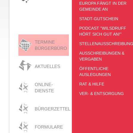
EUROPA FÄNGT IN DER
GEMEINDE AN
STADT-GUTSCHEIN
PODCAST "WILSDRUFF
HÖRT SICH GUT AN!"
TERMINE
STELLENAUSSCHREIBUN
BÜRGERBÜRO
AUSSCHREIBUNGEN &
VERGABEN
AKTUELLES
ÖFFENTLICHE
AUSLEGUNGEN
RAT & HILFE
ONLINE-
DIENSTE
VER- & ENTSORGUNG
BÜRGERZETTEL
FORMULARE