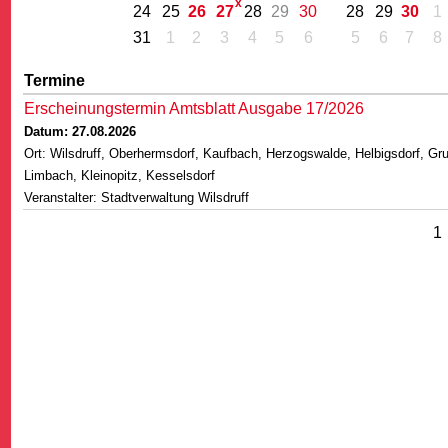
24
25
26
27
28
29
30
28
29
30
1
31
1
2
3
4
5
6
5
6
7
8
Termine
Erscheinungstermin Amtsblatt Ausgabe 17/2026
Datum: 27.08.2026
G
Ort: Wilsdruff, Oberhermsdorf, Kaufbach, Herzogswalde, Helbigsdorf, Gr
Limbach, Kleinopitz, Kesselsdorf
Veranstalter: Stadtverwaltung Wilsdruff
1