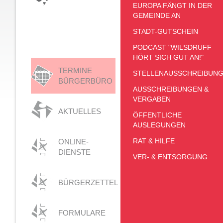
EUROPA FÄNGT IN DER
GEMEINDE AN
STADT-GUTSCHEIN
PODCAST "WILSDRUFF
HÖRT SICH GUT AN!"
TERMINE
STELLENAUSSCHREIBUN
BÜRGERBÜRO
AUSSCHREIBUNGEN &
VERGABEN
AKTUELLES
ÖFFENTLICHE
AUSLEGUNGEN
RAT & HILFE
ONLINE-
DIENSTE
VER- & ENTSORGUNG
BÜRGERZETTEL
FORMULARE