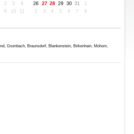
2
3
4
26
27
28
29
30
31
1
9
10
11
2
3
4
5
6
7
8
und, Grumbach, Braunsdorf, Blankenstein, Birkenhain, Mohorn,