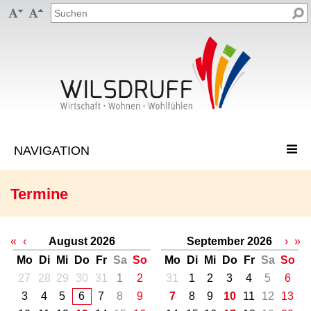


Termine
«
‹
August 2026
September 2026
›
»
Mo
Di
Mi
Do
Fr
Sa
So
Mo
Di
Mi
Do
Fr
Sa
So
27
28
29
30
31
1
2
31
1
2
3
4
5
6
3
4
5
6
7
8
9
7
8
9
10
11
12
13