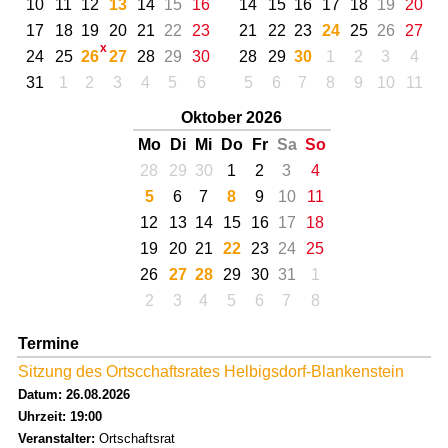
10
11
12
13
14
15
16
14
15
16
17
18
19
20
17
18
19
20
21
22
23
21
22
23
24
25
26
27
24
25
26
27
28
29
30
28
29
30
1
2
3
4
31
1
2
3
4
5
6
5
6
7
8
9
10
11
Oktober 2026
Mo
Di
Mi
Do
Fr
Sa
So
28
29
30
1
2
3
4
5
6
7
8
9
10
11
12
13
14
15
16
17
18
19
20
21
22
23
24
25
26
27
28
29
30
31
1
2
3
4
5
6
7
8
Termine
Sitzung des Ortscchaftsrates Helbigsdorf-Blankenstein
Datum: 26.08.2026
Uhrzeit: 19:00
Veranstalter:
Ortschaftsrat