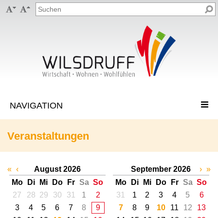


Veranstaltungen
«
‹
August 2026
September 2026
›
»
Mo
Di
Mi
Do
Fr
Sa
So
Mo
Di
Mi
Do
Fr
Sa
So
27
28
29
30
31
1
2
31
1
2
3
4
5
6
3
4
5
6
7
8
9
7
8
9
10
11
12
13