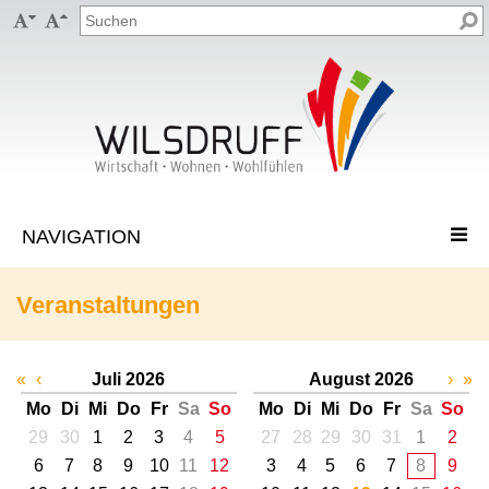


Veranstaltungen
«
‹
Juli 2026
August 2026
›
»
Mo
Di
Mi
Do
Fr
Sa
So
Mo
Di
Mi
Do
Fr
Sa
So
29
30
1
2
3
4
5
27
28
29
30
31
1
2
6
7
8
9
10
11
12
3
4
5
6
7
8
9