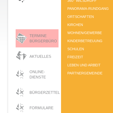
360° WILSDRUFF
PANORAMA-RUNDGANG
ORTSCHAFTEN
KIRCHEN
WOHNEN/GEWERBE
TERMINE
BÜRGERBÜRO
KINDERBETREUUNG
SCHULEN
AKTUELLES
FREIZEIT
LEBEN UND ARBEIT
ONLINE-
PARTNERGEMEINDE
DIENSTE
BÜRGERZETTEL
FORMULARE