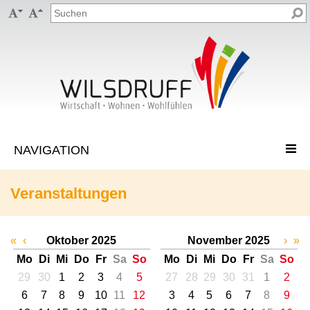


Veranstaltungen
«
‹
Oktober 2025
November 2025
›
»
Mo
Di
Mi
Do
Fr
Sa
So
Mo
Di
Mi
Do
Fr
Sa
So
29
30
1
2
3
4
5
27
28
29
30
31
1
2
6
7
8
9
10
11
12
3
4
5
6
7
8
9