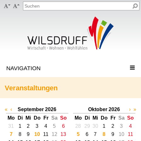


Veranstaltungen
«
‹
September 2026
Oktober 2026
›
»
Mo
Di
Mi
Do
Fr
Sa
So
Mo
Di
Mi
Do
Fr
Sa
So
31
1
2
3
4
5
6
28
29
30
1
2
3
4
7
8
9
10
11
12
13
5
6
7
8
9
10
11