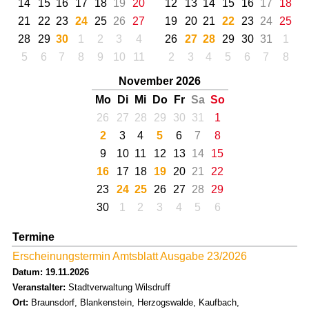
14
15
16
17
18
19
20
12
13
14
15
16
17
18
21
22
23
24
25
26
27
19
20
21
22
23
24
25
28
29
30
1
2
3
4
26
27
28
29
30
31
1
5
6
7
8
9
10
11
2
3
4
5
6
7
8
November 2026
Mo
Di
Mi
Do
Fr
Sa
So
26
27
28
29
30
31
1
2
3
4
5
6
7
8
9
10
11
12
13
14
15
16
17
18
19
20
21
22
23
24
25
26
27
28
29
30
1
2
3
4
5
6
Termine
Erscheinungstermin Amtsblatt Ausgabe 23/2026
Datum: 19.11.2026
Veranstalter:
Stadtverwaltung Wilsdruff
Ort:
Braunsdorf, Blankenstein, Herzogswalde, Kaufbach,