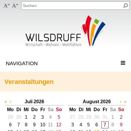


Veranstaltungen
«
‹
Juli 2026
August 2026
›
»
Mo
Di
Mi
Do
Fr
Sa
So
Mo
Di
Mi
Do
Fr
Sa
So
29
30
1
2
3
4
5
27
28
29
30
31
1
2
6
7
8
9
10
11
12
3
4
5
6
7
8
9