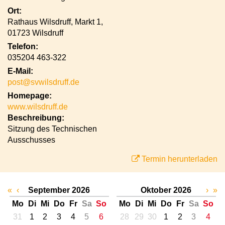
Ort:
Rathaus Wilsdruff, Markt 1,
01723 Wilsdruff
Telefon:
035204 463-322
E-Mail:
post@svwilsdruff.de
Homepage:
www.wilsdruff.de
Beschreibung:
Sitzung des Technischen
Ausschusses
Termin herunterladen
«
‹
September 2026
Oktober 2026
›
»
Mo
Di
Mi
Do
Fr
Sa
So
Mo
Di
Mi
Do
Fr
Sa
So
31
1
2
3
4
5
6
28
29
30
1
2
3
4