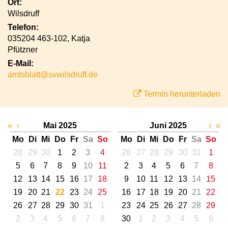
Ort:
Wilsdruff
Telefon:
035204 463-102, Katja
Pfützner
E-Mail:
amtsblatt@svwilsdruff.de
Termin herunterladen
«
‹
Mai 2025
Juni 2025
›
»
Mo
Di
Mi
Do
Fr
Sa
So
Mo
Di
Mi
Do
Fr
Sa
So
28
29
30
1
2
3
4
26
27
28
29
30
31
1
5
6
7
8
9
10
11
2
3
4
5
6
7
8
12
13
14
15
16
17
18
9
10
11
12
13
14
15
19
20
21
22
23
24
25
16
17
18
19
20
21
22
26
27
28
29
30
31
1
23
24
25
26
27
28
29
2
3
4
5
6
7
8
30
1
2
3
4
5
6