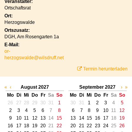
Veranstalter:
Ortschaftsrat
Ort:
Herzogswalde
Ortszusatz:
DGH, Am Rosengarten 1a
E-Mail:
or-
herzogswalde@wilsdruff.net
Termin herunterladen
«
‹
August 2027
September 2027
›
»
Mo
Di
Mi
Do
Fr
Sa
So
Mo
Di
Mi
Do
Fr
Sa
So
26
27
28
29
30
31
1
30
31
1
2
3
4
5
2
3
4
5
6
7
8
6
7
8
9
10
11
12
9
10
11
12
13
14
15
13
14
15
16
17
18
19
16
17
18
19
20
21
22
20
21
22
23
24
25
26