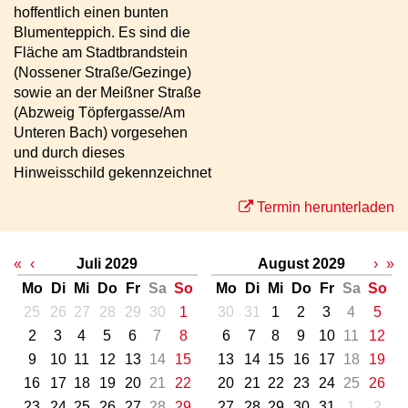
hoffentlich einen bunten
Blumenteppich. Es sind die
Fläche am Stadtbrandstein
(Nossener Straße/Gezinge)
sowie an der Meißner Straße
(Abzweig Töpfergasse/Am
Unteren Bach) vorgesehen
und durch dieses
Hinweisschild gekennzeichnet
Termin herunterladen
«
‹
Juli 2029
August 2029
›
»
Mo
Di
Mi
Do
Fr
Sa
So
Mo
Di
Mi
Do
Fr
Sa
So
25
26
27
28
29
30
1
30
31
1
2
3
4
5
2
3
4
5
6
7
8
6
7
8
9
10
11
12
9
10
11
12
13
14
15
13
14
15
16
17
18
19
16
17
18
19
20
21
22
20
21
22
23
24
25
26
23
24
25
26
27
28
29
27
28
29
30
31
1
2