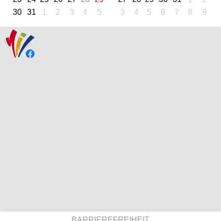
30
31
1
2
3
4
5
3
4
5
6
7
8
9
BARRIEREFREIHEIT