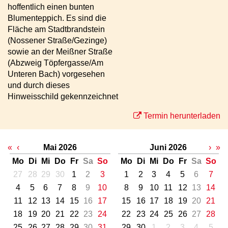
hoffentlich einen bunten
Blumenteppich. Es sind die
Fläche am Stadtbrandstein
(Nossener Straße/Gezinge)
sowie an der Meißner Straße
(Abzweig Töpfergasse/Am
Unteren Bach) vorgesehen
und durch dieses
Hinweisschild gekennzeichnet
Termin herunterladen
«
‹
Mai 2026
Juni 2026
›
»
Mo
Di
Mi
Do
Fr
Sa
So
Mo
Di
Mi
Do
Fr
Sa
So
27
28
29
30
1
2
3
1
2
3
4
5
6
7
4
5
6
7
8
9
10
8
9
10
11
12
13
14
11
12
13
14
15
16
17
15
16
17
18
19
20
21
18
19
20
21
22
23
24
22
23
24
25
26
27
28
25
26
27
28
29
30
31
29
30
1
2
3
4
5