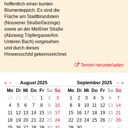
hoffentlich einen bunten
Blumenteppich. Es sind die
Fläche am Stadtbrandstein
(Nossener Straße/Gezinge)
sowie an der Meißner Straße
(Abzweig Töpfergasse/Am
Unteren Bach) vorgesehen
und durch dieses
Hinweisschild gekennzeichnet
Termin herunterladen
«
‹
August 2025
September 2025
›
»
Mo
Di
Mi
Do
Fr
Sa
So
Mo
Di
Mi
Do
Fr
Sa
So
28
29
30
31
1
2
3
1
2
3
4
5
6
7
4
5
6
7
8
9
10
8
9
10
11
12
13
14
11
12
13
14
15
16
17
15
16
17
18
19
20
21
18
19
20
21
22
23
24
22
23
24
25
26
27
28
25
26
27
28
29
30
31
29
30
1
2
3
4
5