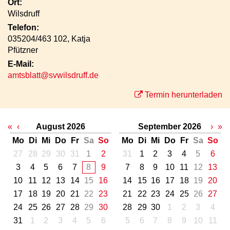
Ort:
Wilsdruff
Telefon:
035204/463 102, Katja
Pfützner
E-Mail:
amtsblatt@svwilsdruff.de
Termin herunterladen
«
‹
August 2026
September 2026
›
»
Mo
Di
Mi
Do
Fr
Sa
So
Mo
Di
Mi
Do
Fr
Sa
So
27
28
29
30
31
1
2
31
1
2
3
4
5
6
3
4
5
6
7
8
9
7
8
9
10
11
12
13
10
11
12
13
14
15
16
14
15
16
17
18
19
20
17
18
19
20
21
22
23
21
22
23
24
25
26
27
24
25
26
27
28
29
30
28
29
30
1
2
3
4
31
1
2
3
4
5
6
5
6
7
8
9
10
11