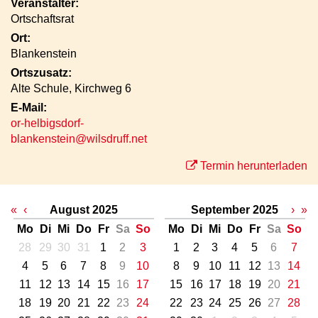
Veranstalter:
Ortschaftsrat
Ort:
Blankenstein
Ortszusatz:
Alte Schule, Kirchweg 6
E-Mail:
or-helbigsdorf-
blankenstein@wilsdruff.net
Termin herunterladen
«
‹
August 2025
September 2025
›
»
Mo
Di
Mi
Do
Fr
Sa
So
Mo
Di
Mi
Do
Fr
Sa
So
28
29
30
31
1
2
3
1
2
3
4
5
6
7
4
5
6
7
8
9
10
8
9
10
11
12
13
14
11
12
13
14
15
16
17
15
16
17
18
19
20
21
18
19
20
21
22
23
24
22
23
24
25
26
27
28