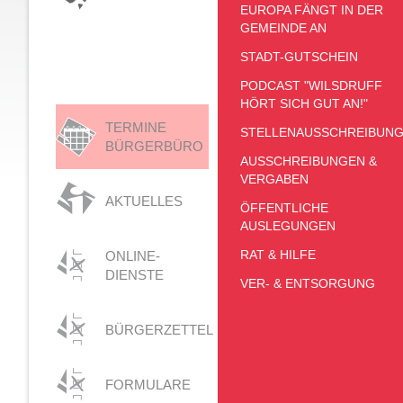
EUROPA FÄNGT IN DER
GEMEINDE AN
STADT-GUTSCHEIN
PODCAST "WILSDRUFF
HÖRT SICH GUT AN!"
TERMINE
STELLENAUSSCHREIBUN
BÜRGERBÜRO
AUSSCHREIBUNGEN &
VERGABEN
AKTUELLES
ÖFFENTLICHE
AUSLEGUNGEN
RAT & HILFE
ONLINE-
DIENSTE
VER- & ENTSORGUNG
BÜRGERZETTEL
FORMULARE