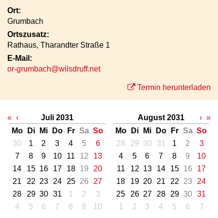
Ort:
Grumbach
Ortszusatz:
Rathaus, Tharandter Straße 1
E-Mail:
or-grumbach@wilsdruff.net
Termin herunterladen
«
‹
Juli 2031
August 2031
›
»
Mo
Di
Mi
Do
Fr
Sa
So
Mo
Di
Mi
Do
Fr
Sa
So
30
1
2
3
4
5
6
28
29
30
31
1
2
3
7
8
9
10
11
12
13
4
5
6
7
8
9
10
14
15
16
17
18
19
20
11
12
13
14
15
16
17
21
22
23
24
25
26
27
18
19
20
21
22
23
24
28
29
30
31
1
2
3
25
26
27
28
29
30
31
4
5
6
7
8
9
10
1
2
3
4
5
6
7