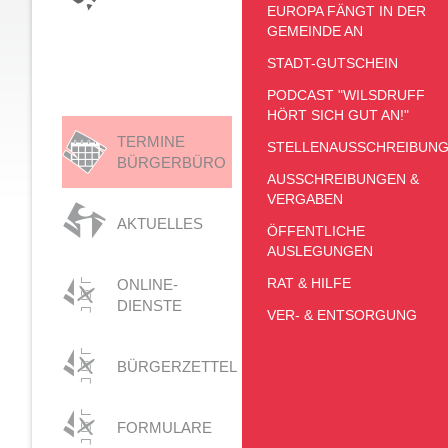
EUROPA FÄNGT IN DER
GEMEINDE AN
STADT-GUTSCHEIN
PODCAST "WILSDRUFF
HÖRT SICH GUT AN!"
TERMINE
STELLENAUSSCHREIBUN
BÜRGERBÜRO
AUSSCHREIBUNGEN &
VERGABEN
AKTUELLES
ÖFFENTLICHE
AUSLEGUNGEN
RAT & HILFE
ONLINE-
DIENSTE
VER- & ENTSORGUNG
BÜRGERZETTEL
FORMULARE