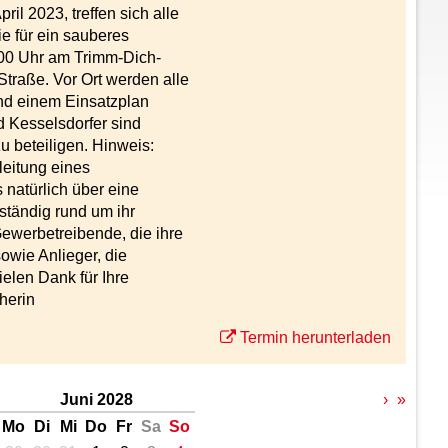
ril 2023, treffen sich alle
ie für ein sauberes
:00 Uhr am Trimm-Dich-
Straße. Vor Ort werden alle
und einem Einsatzplan
d Kesselsdorfer sind
zu beteiligen. Hinweis:
leitung eines
natürlich über eine
nständig rund um ihr
ewerbetreibende, die ihre
owie Anlieger, die
elen Dank für Ihre
herin
Termin herunterladen
Juni 2028
›
»
Mo
Di
Mi
Do
Fr
Sa
So