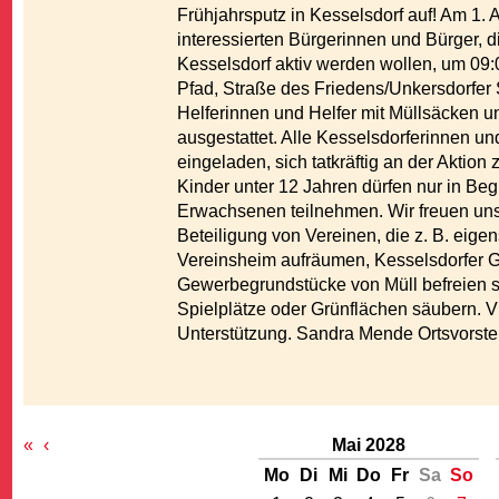
Frühjahrsputz in Kesselsdorf auf! Am 1. Ap
interessierten Bürgerinnen und Bürger, d
Kesselsdorf aktiv werden wollen, um 09
Pfad, Straße des Friedens/Unkersdorfer 
Helferinnen und Helfer mit Müllsäcken 
ausgestattet. Alle Kesselsdorferinnen un
eingeladen, sich tatkräftig an der Aktion 
G
Kinder unter 12 Jahren dürfen nur in Beg
Erwachsenen teilnehmen. Wir freuen uns 
Beteiligung von Vereinen, die z. B. eige
Vereinsheim aufräumen, Kesselsdorfer G
Gewerbegrundstücke von Müll befreien s
Spielplätze oder Grünflächen säubern. Vi
Unterstützung. Sandra Mende Ortsvorste
«
‹
Mai 2028
Mo
Di
Mi
Do
Fr
Sa
So