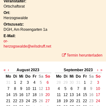
Veranstalter:
Ortschaftsrat
Ort:
Herzogswalde
Ortszusatz:
DGH, Am Rosengarten 1a
E-Mail:
or-
herzogswalde@wilsdruff.net
Termin herunterladen
«
‹
August 2023
September 2023
›
»
Mo
Di
Mi
Do
Fr
Sa
So
Mo
Di
Mi
Do
Fr
Sa
So
31
1
2
3
4
5
6
28
29
30
31
1
2
3
7
8
9
10
11
12
13
4
5
6
7
8
9
10
14
15
16
17
18
19
20
11
12
13
14
15
16
17
21
22
23
24
25
26
27
18
19
20
21
22
23
24