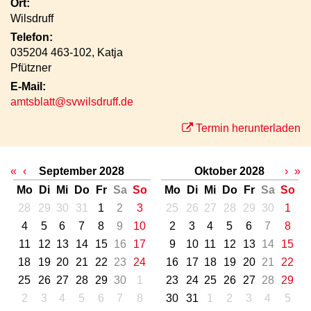
Ort:
Wilsdruff
Telefon:
035204 463-102, Katja
Pfützner
E-Mail:
amtsblatt@svwilsdruff.de
Termin herunterladen
«
‹
September 2028
Oktober 2028
›
»
Mo
Di
Mi
Do
Fr
Sa
So
Mo
Di
Mi
Do
Fr
Sa
So
28
29
30
31
1
2
3
25
26
27
28
29
30
1
4
5
6
7
8
9
10
2
3
4
5
6
7
8
11
12
13
14
15
16
17
9
10
11
12
13
14
15
18
19
20
21
22
23
24
16
17
18
19
20
21
22
25
26
27
28
29
30
1
23
24
25
26
27
28
29
2
3
4
5
6
7
8
30
31
1
2
3
4
5