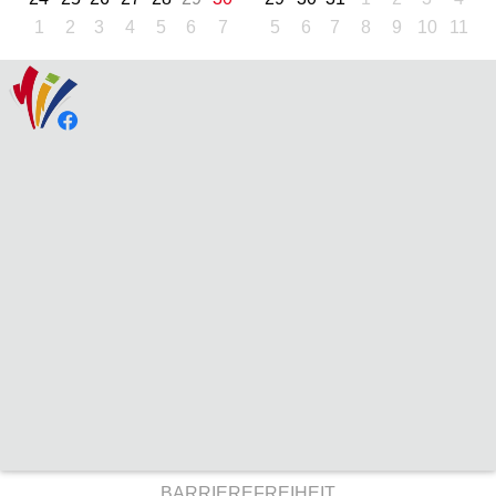
1
2
3
4
5
6
7
5
6
7
8
9
10
11
BARRIEREFREIHEIT