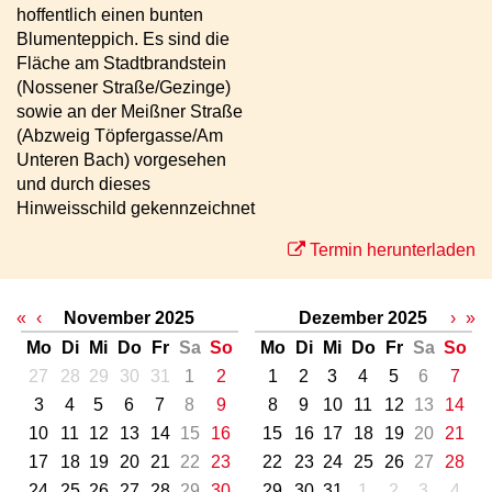
hoffentlich einen bunten
Blumenteppich. Es sind die
Fläche am Stadtbrandstein
(Nossener Straße/Gezinge)
sowie an der Meißner Straße
(Abzweig Töpfergasse/Am
Unteren Bach) vorgesehen
und durch dieses
Hinweisschild gekennzeichnet
Termin herunterladen
«
‹
November 2025
Dezember 2025
›
»
Mo
Di
Mi
Do
Fr
Sa
So
Mo
Di
Mi
Do
Fr
Sa
So
27
28
29
30
31
1
2
1
2
3
4
5
6
7
3
4
5
6
7
8
9
8
9
10
11
12
13
14
10
11
12
13
14
15
16
15
16
17
18
19
20
21
17
18
19
20
21
22
23
22
23
24
25
26
27
28
24
25
26
27
28
29
30
29
30
31
1
2
3
4