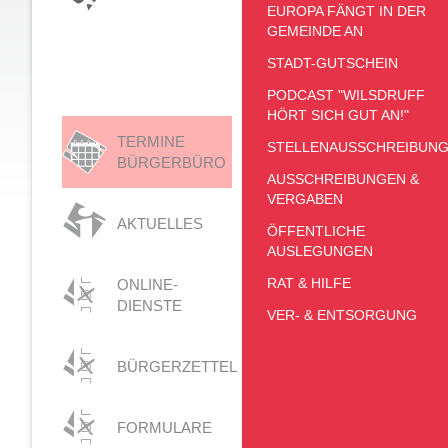
EUROPA FÄNGT IN DER
GEMEINDE AN
STADT-GUTSCHEIN
PODCAST "WILSDRUFF
HÖRT SICH GUT AN!"
TERMINE
STELLENAUSSCHREIBUN
BÜRGERBÜRO
AUSSCHREIBUNGEN &
VERGABEN
AKTUELLES
ÖFFENTLICHE
AUSLEGUNGEN
RAT & HILFE
ONLINE-
DIENSTE
VER- & ENTSORGUNG
BÜRGERZETTEL
FORMULARE