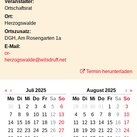
Veranstalter:
Ortschaftsrat
Ort:
Herzogswalde
Ortszusatz:
DGH, Am Rosengarten 1a
E-Mail:
or-
herzogswalde@wilsdruff.net
Termin herunterladen
«
‹
Juli 2025
August 2025
›
»
Mo
Di
Mi
Do
Fr
Sa
So
Mo
Di
Mi
Do
Fr
Sa
So
30
1
2
3
4
5
6
28
29
30
31
1
2
3
7
8
9
10
11
12
13
4
5
6
7
8
9
10
14
15
16
17
18
19
20
11
12
13
14
15
16
17
21
22
23
24
25
26
27
18
19
20
21
22
23
24