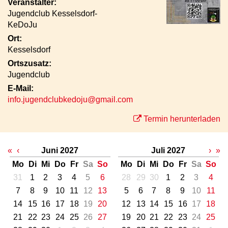
Veranstalter:
Jugendclub Kesselsdorf-
KeDoJu
Ort:
Kesselsdorf
Ortszusatz:
Jugendclub
E-Mail:
info.jugendclubkedoju@gmail.com
Termin herunterladen
«
‹
Juni 2027
Juli 2027
›
»
Mo
Di
Mi
Do
Fr
Sa
So
Mo
Di
Mi
Do
Fr
Sa
So
31
1
2
3
4
5
6
28
29
30
1
2
3
4
7
8
9
10
11
12
13
5
6
7
8
9
10
11
14
15
16
17
18
19
20
12
13
14
15
16
17
18
21
22
23
24
25
26
27
19
20
21
22
23
24
25