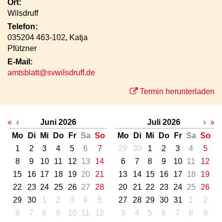
Ort:
Wilsdruff
Telefon:
035204 463-102, Katja
Pfützner
E-Mail:
amtsblatt@svwilsdruff.de
Termin herunterladen
«
‹
Juni 2026
Juli 2026
›
»
Mo
Di
Mi
Do
Fr
Sa
So
Mo
Di
Mi
Do
Fr
Sa
So
1
2
3
4
5
6
7
29
30
1
2
3
4
5
8
9
10
11
12
13
14
6
7
8
9
10
11
12
15
16
17
18
19
20
21
13
14
15
16
17
18
19
22
23
24
25
26
27
28
20
21
22
23
24
25
26
29
30
1
2
3
4
5
27
28
29
30
31
1
2
6
7
8
9
10
11
12
3
4
5
6
7
8
9