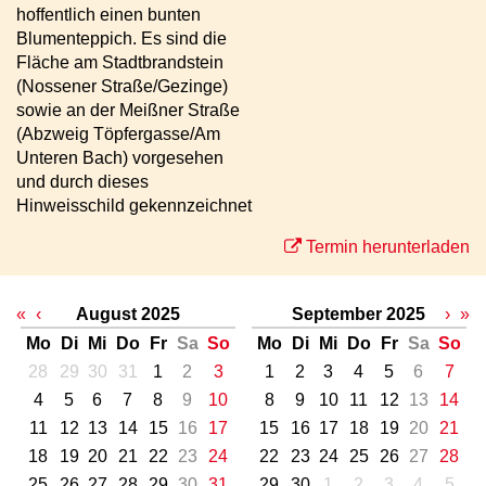
hoffentlich einen bunten
Blumenteppich. Es sind die
Fläche am Stadtbrandstein
(Nossener Straße/Gezinge)
sowie an der Meißner Straße
(Abzweig Töpfergasse/Am
Unteren Bach) vorgesehen
und durch dieses
Hinweisschild gekennzeichnet
Termin herunterladen
«
‹
August 2025
September 2025
›
»
Mo
Di
Mi
Do
Fr
Sa
So
Mo
Di
Mi
Do
Fr
Sa
So
28
29
30
31
1
2
3
1
2
3
4
5
6
7
4
5
6
7
8
9
10
8
9
10
11
12
13
14
11
12
13
14
15
16
17
15
16
17
18
19
20
21
18
19
20
21
22
23
24
22
23
24
25
26
27
28
25
26
27
28
29
30
31
29
30
1
2
3
4
5