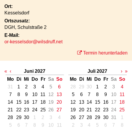
Ort:
Kesselsdorf
Ortszusatz:
DGH, Schulstraße 2
E-Mail:
or-kesselsdor@wilsdruff.net
Termin herunterladen
«
‹
Juni 2027
Juli 2027
›
»
Mo
Di
Mi
Do
Fr
Sa
So
Mo
Di
Mi
Do
Fr
Sa
So
31
1
2
3
4
5
6
28
29
30
1
2
3
4
7
8
9
10
11
12
13
5
6
7
8
9
10
11
14
15
16
17
18
19
20
12
13
14
15
16
17
18
21
22
23
24
25
26
27
19
20
21
22
23
24
25
28
29
30
1
2
3
4
26
27
28
29
30
31
1
5
6
7
8
9
10
11
2
3
4
5
6
7
8