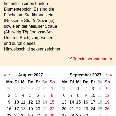
hoffentlich einen bunten
Blumenteppich. Es sind die
Fläche am Stadtbrandstein
(Nossener Straße/Gezinge)
sowie an der Meißner Straße
(Abzweig Töpfergasse/Am
Unteren Bach) vorgesehen
und durch dieses
Hinweisschild gekennzeichnet
Termin herunterladen
«
‹
August 2027
September 2027
›
»
Mo
Di
Mi
Do
Fr
Sa
So
Mo
Di
Mi
Do
Fr
Sa
So
26
27
28
29
30
31
1
30
31
1
2
3
4
5
2
3
4
5
6
7
8
6
7
8
9
10
11
12
9
10
11
12
13
14
15
13
14
15
16
17
18
19
16
17
18
19
20
21
22
20
21
22
23
24
25
26
23
24
25
26
27
28
29
27
28
29
30
1
2
3