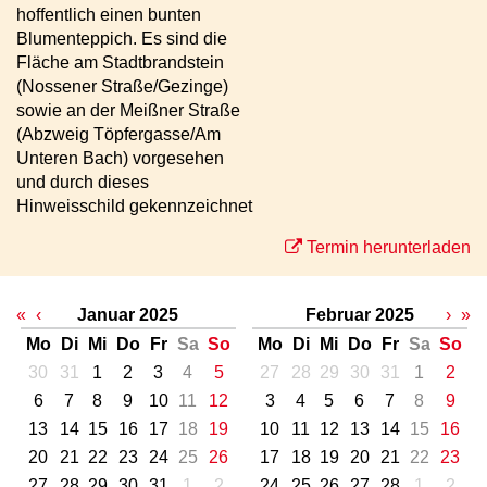
hoffentlich einen bunten
Blumenteppich. Es sind die
Fläche am Stadtbrandstein
(Nossener Straße/Gezinge)
sowie an der Meißner Straße
(Abzweig Töpfergasse/Am
Unteren Bach) vorgesehen
und durch dieses
Hinweisschild gekennzeichnet
Termin herunterladen
«
‹
Januar 2025
Februar 2025
›
»
Mo
Di
Mi
Do
Fr
Sa
So
Mo
Di
Mi
Do
Fr
Sa
So
30
31
1
2
3
4
5
27
28
29
30
31
1
2
6
7
8
9
10
11
12
3
4
5
6
7
8
9
13
14
15
16
17
18
19
10
11
12
13
14
15
16
20
21
22
23
24
25
26
17
18
19
20
21
22
23
27
28
29
30
31
1
2
24
25
26
27
28
1
2