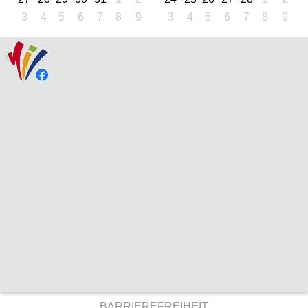
3
4
5
6
7
8
9
3
4
5
6
7
8
9
BARRIEREFREIHEIT