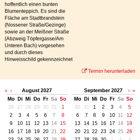
hoffentlich einen bunten
Blumenteppich. Es sind die
Fläche am Stadtbrandstein
(Nossener Straße/Gezinge)
sowie an der Meißner Straße
(Abzweig Töpfergasse/Am
Unteren Bach) vorgesehen
und durch dieses
Hinweisschild gekennzeichnet
Termin herunterladen
«
‹
August 2027
September 2027
›
»
Mo
Di
Mi
Do
Fr
Sa
So
Mo
Di
Mi
Do
Fr
Sa
So
26
27
28
29
30
31
1
30
31
1
2
3
4
5
2
3
4
5
6
7
8
6
7
8
9
10
11
12
9
10
11
12
13
14
15
13
14
15
16
17
18
19
16
17
18
19
20
21
22
20
21
22
23
24
25
26
23
24
25
26
27
28
29
27
28
29
30
1
2
3