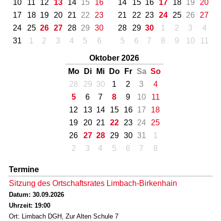
10
11
12
13
14
15
16
14
15
16
17
18
19
20
17
18
19
20
21
22
23
21
22
23
24
25
26
27
24
25
26
27
28
29
30
28
29
30
1
2
3
4
31
1
2
3
4
5
6
5
6
7
8
9
10
11
Oktober 2026
Mo
Di
Mi
Do
Fr
Sa
So
28
29
30
1
2
3
4
5
6
7
8
9
10
11
12
13
14
15
16
17
18
19
20
21
22
23
24
25
26
27
28
29
30
31
1
2
3
4
5
6
7
8
Termine
Sitzung des Ortschaftsrates Limbach-Birkenhain
Datum: 30.09.2026
Uhrzeit: 19:00
Ort: Limbach DGH, Zur Alten Schule 7