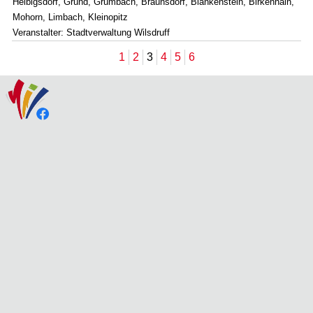
Helbigsdorf, Grund, Grumbach, Braunsdorf, Blankenstein, Birkenhain,
Mohorn, Limbach, Kleinopitz
Veranstalter: Stadtverwaltung Wilsdruff
1
2
3
4
5
6