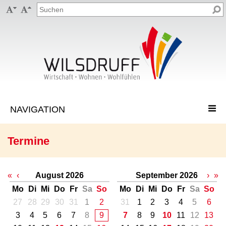


Termine
«
‹
August 2026
September 2026
›
»
Mo
Di
Mi
Do
Fr
Sa
So
Mo
Di
Mi
Do
Fr
Sa
So
27
28
29
30
31
1
2
31
1
2
3
4
5
6
3
4
5
6
7
8
9
7
8
9
10
11
12
13