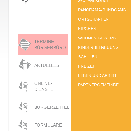
360° WILSDRUFF
PANORAMA-RUNDGANG
ORTSCHAFTEN
KIRCHEN
WOHNEN/GEWERBE
TERMINE
BÜRGERBÜRO
KINDERBETREUUNG
SCHULEN
AKTUELLES
FREIZEIT
LEBEN UND ARBEIT
ONLINE-
PARTNERGEMEINDE
DIENSTE
BÜRGERZETTEL
FORMULARE