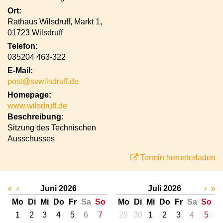
Ort:
Rathaus Wilsdruff, Markt 1,
01723 Wilsdruff
Telefon:
035204 463-322
E-Mail:
post@svwilsdruff.de
Homepage:
www.wilsdruff.de
Beschreibung:
Sitzung des Technischen
Ausschusses
Termin herunterladen
«
‹
Juni 2026
Juli 2026
›
»
Mo
Di
Mi
Do
Fr
Sa
So
Mo
Di
Mi
Do
Fr
Sa
So
1
2
3
4
5
6
7
29
30
1
2
3
4
5